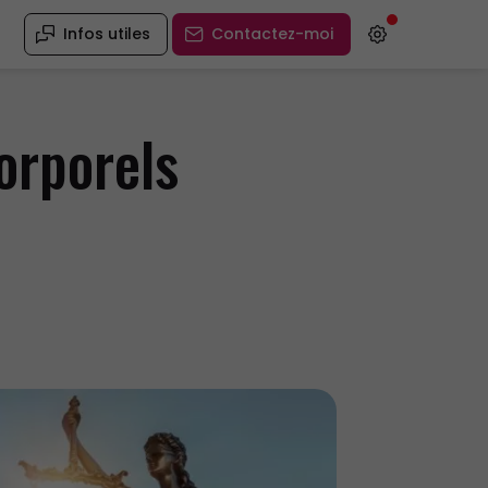
Infos utiles
Contactez-moi
orporels