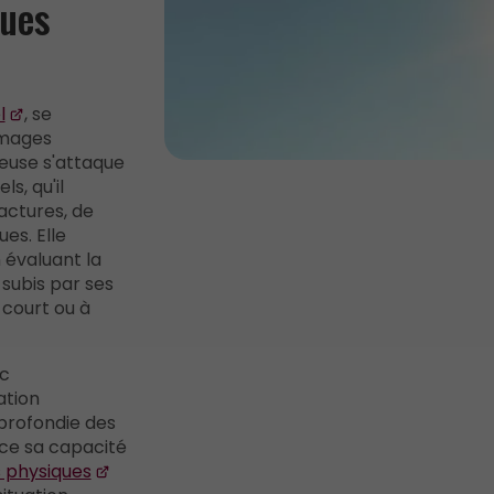
ues
l
, se
mmages
leuse s'attaque
s, qu'il
actures, de
es. Elle
évaluant la
subis par ses
 court ou à
ec
ation
profondie des
rce sa capacité
physiques