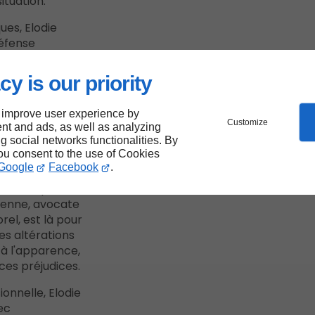
ituation.
es, Elodie
défense
ttant en avant
thique.
cy is our priority
 improve user experience by
Customize
nt and ads, as well as analyzing
iques
ng social networks functionalities. By
you consent to the use of Cookies
Google
Facebook
.
préoccupation
tienne, avocate
el, est là pour
des altérations
 à l'apparence,
es préjudices.
onnelle, Elodie
ec