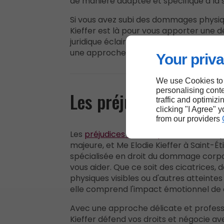
de manière adaptée et spécifique à la s
Si vous avez subi des dommages physiqu
Kieffer est là pour vous apporter une 
juridique éclairée et personnalisée, me
une approche professionnelle et empa
Your priva
We use Cookies to
personalising conte
Les préjudices esthét
traffic and optimizi
clicking "I Agree" 
from our providers
Les
préjudices esthétiques
sont une 
majeure, et Me Elodie Kieffer à Saint-É
spécialisée en droit du dommage corpor
vous aider. Que ce soit des cicatrices, 
physiques visibles ou d'autres atteintes
elle comprend l'impact émotionnel de c
Avec une approche délicate et professi
Kieffer défend vos droits et négocie av