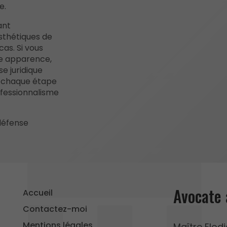
e.
ant
esthétiques de
as. Si vous
e apparence,
e juridique
à chaque étape
fessionnalisme
défense
Avocate 
Accueil
Contactez-moi
Mentions légales
Maître Elodi