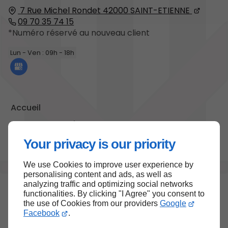
7 Rue Michel Rondet
42000
SAINT-ETIENNE
09 70 35 74 15
*Numéro réservé au nouveau client
Lun - Ven : 09h - 18h
Accueil
Contactez-moi
Mentions légales
Your privacy is our priority
Plan du site
We use Cookies to improve user experience by
personalising content and ads, as well as
analyzing traffic and optimizing social networks
functionalities. By clicking "I Agree" you consent to
Haut de page
the use of Cookies from our providers
Google
Facebook
.