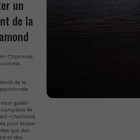
ter un
nt de la
Chamond
Saint-Chamond,
, comme
 :
dents de la
approfondie
t vous guider
e complexe lié
 Saint-Chamond.
uves pour étayer
lles que des
ce et des