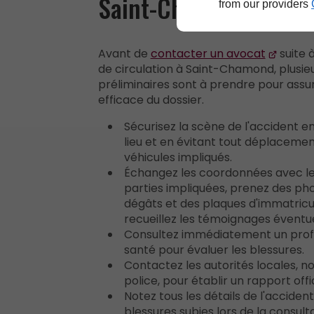
Saint-Chamond
from our providers
Avant de
contacter un avocat
suite 
de circulation à Saint-Chamond, plusi
préliminaires sont à prendre pour assu
efficace du dossier.
Sécurisez la scène de l'accident en
lieu et en évitant tout déplacement
véhicules impliqués.
Échangez les coordonnées avec le
parties impliquées, prenez des ph
dégâts et des plaques d'immatricul
recueillez les témoignages éventue
Consultez immédiatement un profe
santé pour évaluer les blessures.
Contactez les autorités locales, 
police, pour établir un rapport offic
Notez tous les détails de l'accident
blessures subies lors de la consult