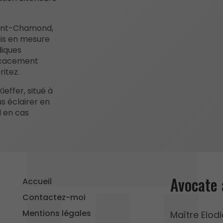
Saint-Chamond,
ais en mesure
diques
icacement
itez.
effer, situé à
s éclairer en
 en cas
Avocate 
Accueil
Contactez-moi
Mentions légales
Maître Elodi