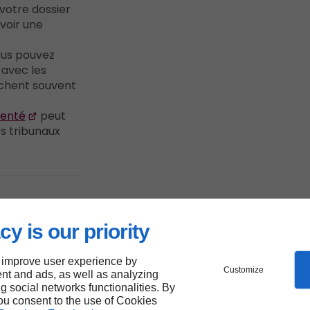
votre dossier
voir une
ous pouvez
 avec les
chent souvent
menté
peut
s tribunaux
ant de
cy is our priority
n cas
 improve user experience by
ion à
Customize
nt and ads, as well as analyzing
ng social networks functionalities. By
you consent to the use of Cookies