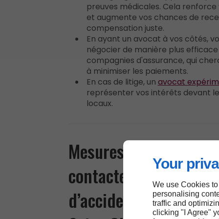
preuves médicales. Cela renforce 
et augmente vos chances de rece
compensation juste.
En ayant un avocat à vos côtés, v
négocier de manière plus efficace
compagnies d'assurance, qui cher
à minimiser les paiements.
En cas de litige, un
avocat expéri
représenter vos intérêts devant le
locaux.
Mesures à prendre av
Your priva
contacter un avocat e
We use Cookies to
d’accident de circulat
personalising conte
traffic and optimizi
clicking "I Agree" 