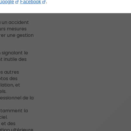
Google
Facebook
.
à un accident
eurs mesures
rer une gestion
 signalant le
 inutile des
s autres
otos des
ation, et
ls.
ssionnel de la
notamment la
iel.
 et des
ation ultérieure