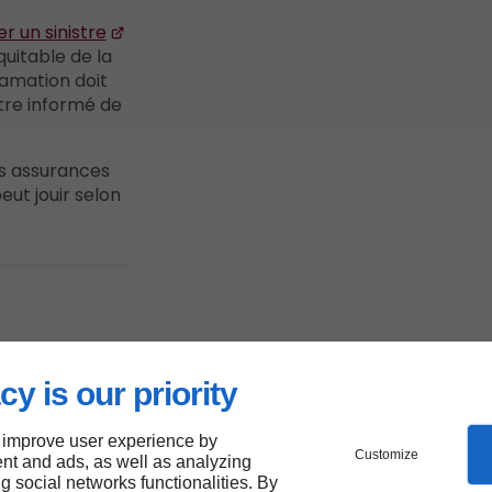
r un sinistre
uitable de la
lamation doit
être informé de
es assurances
eut jouir selon
int-
cy is our priority
 ses
 improve user experience by
Customize
nt and ads, as well as analyzing
ng social networks functionalities. By