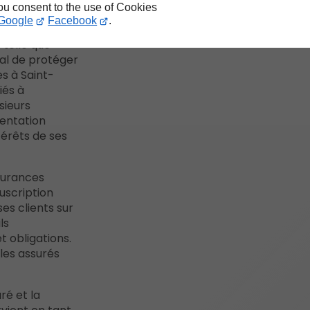
you consent to the use of Cookies
Google
Facebook
.
telle que
pal de protéger
es à Saint-
iés à
sieurs
entation
térêts de ses
ssurances
ouscription
ses clients sur
ls
 obligations.
 les assurés
ré et la