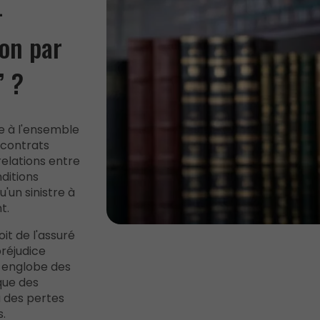
-
on par
” ?
e à l'ensemble
 contrats
relations entre
nditions
'un sinistre à
t.
it de l'assuré
préjudice
a englobe des
que des
 des pertes
.