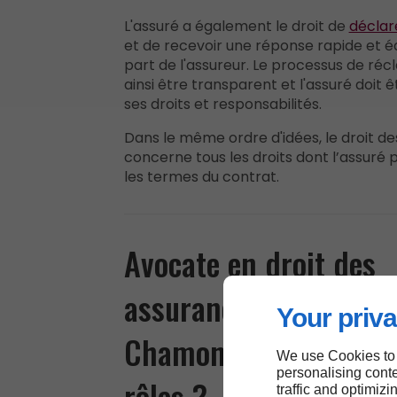
L'assuré a également le droit de
déclare
et de recevoir une réponse rapide et éq
part de l'assureur. Le processus de réc
ainsi être transparent et l'assuré doit 
ses droits et responsabilités.
Dans le même ordre d'idées, le droit d
concerne tous les droits dont l’assuré p
les termes du contrat.
Avocate en droit des
assurances près de Sa
Your priva
Chamond : quels sont
We use Cookies to
personalising conte
rôles ?
traffic and optimizi