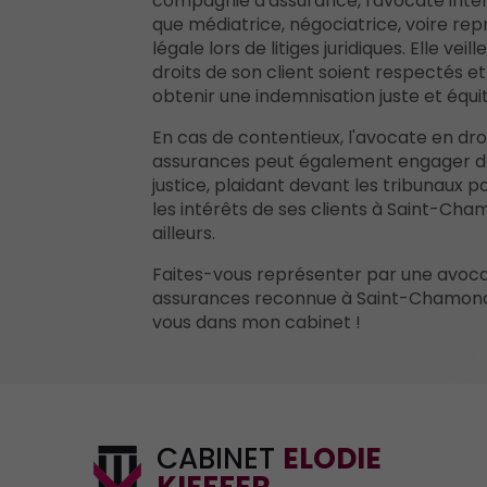
compagnie d'assurance, l'avocate inter
que médiatrice, négociatrice, voire re
légale lors de litiges juridiques. Elle veil
droits de son client soient respectés et 
obtenir une indemnisation juste et équi
En cas de contentieux, l'avocate en dro
assurances peut également engager de
justice, plaidant devant les tribunaux 
les intérêts de ses clients à Saint-Ch
ailleurs.
Faites-vous représenter par une avoca
assurances reconnue à Saint-Chamond
vous dans mon cabinet !
CABINET
ELODIE
KIEFFER