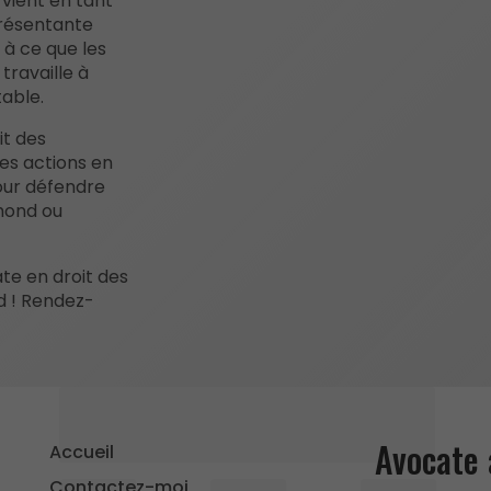
vient en tant
présentante
le à ce que les
travaille à
table.
it des
s actions en
pour défendre
amond ou
te en droit des
 ! Rendez-
Avocate 
Accueil
Contactez-moi