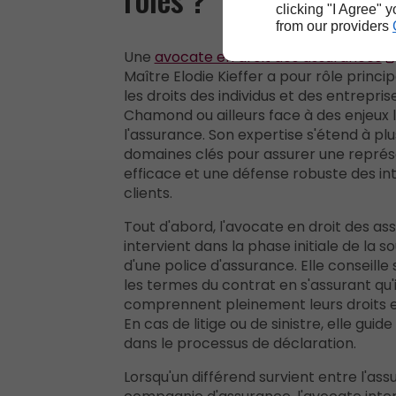
clicking "I Agree" 
from our providers
Une
avocate en droit des assurances
Maître Elodie Kieffer a pour rôle princi
les droits des individus et des entrepris
Chamond ou ailleurs face à des enjeux l
l'assurance. Son expertise s'étend à plu
domaines clés pour assurer une représ
efficace et une défense robuste des in
clients.
Tout d'abord, l'avocate en droit des a
intervient dans la phase initiale de la s
d'une police d'assurance. Elle conseille 
les termes du contrat en s'assurant qu'i
comprennent pleinement leurs droits et
En cas de litige ou de sinistre, elle guide
dans le processus de déclaration.
Lorsqu'un différend survient entre l'assu